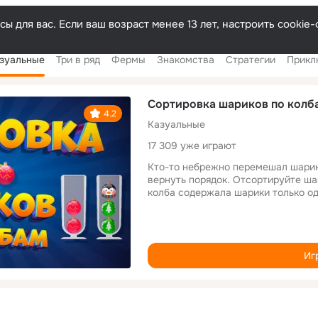
Русский
ы для вас. Если ваш возраст менее 13 лет, настроить cooki
зуальные
Три в ряд
Фермы
Знакомства
Стратегии
Прикл
Сортировка шариков по колб
4.2
Казуальные
17 309 уже играют
Кто-то небрежно перемешал шарики 
вернуть порядок. Отсортируйте шар
колба содержала шарики только од
Иг