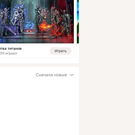
итва титанов
Играть
2M играют
203K играют
Сначала новые