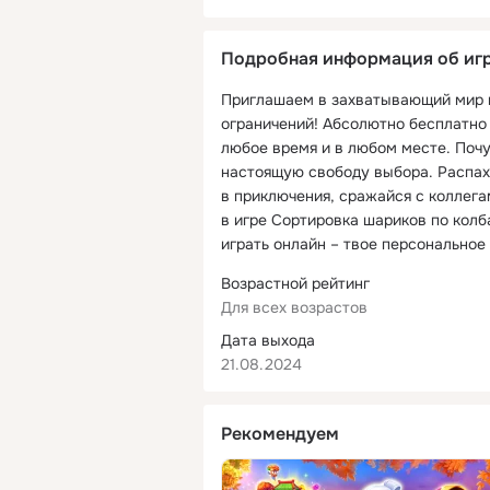
Подробная информация об игр
Приглашаем в захватывающий мир и
ограничений! Абсолютно бесплатно 
любое время и в любом месте. Поч
настоящую свободу выбора. Распах
в приключения, сражайся с коллега
в игре Сортировка шариков по колб
играть онлайн – твое персональное
Возрастной рейтинг
Для всех возрастов
Дата выхода
21.08.2024
Рекомендуем