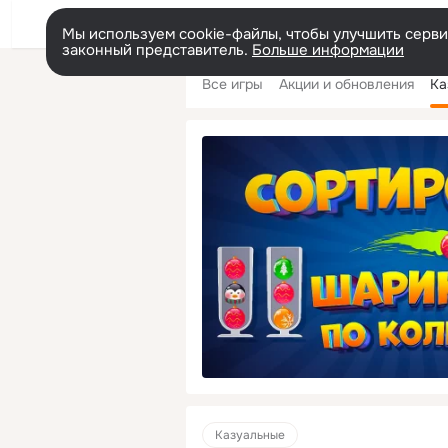
Мы используем cookie-файлы, чтобы улучшить сервис
законный представитель.
Больше информации
Меню
Все игры
Акции и обновления
Ка
Казуальные