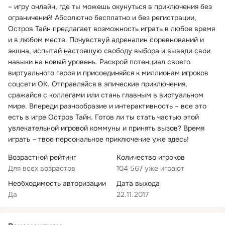
– игру онлайн, где ты можешь окунуться в приключения без
ограничений! Абсолютно бесплатно и без регистрации,
Остров Тайн предлагает возможность играть в любое время
и в любом месте. Почувствуй адреналин соревнований и
экшна, испытай настоящую свободу выбора и выведи свои
навыки на новый уровень. Раскрой потенциал своего
виртуального героя и присоединяйся к миллионам игроков
соцсети ОК. Отправляйся в эпические приключения,
сражайся с коллегами или стань главным в виртуальном
мире. Впереди разнообразие и интерактивность – все это
есть в игре Остров Тайн. Готов ли ты стать частью этой
увлекательной игровой коммуны и принять вызов? Время
играть – твое персональное приключение уже здесь!
Возрастной рейтинг
Количество игроков
Для всех возрастов
104 567 уже играют
Необходимость авторизации
Дата выхода
Да
22.11.2017