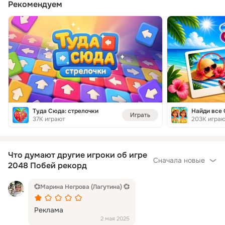
Рекомендуем
Туда Сюда: стрелочки
Играть
37K играют
203K игра
Что думают другие игроки об игре
Сначала новые
2048 Побей рекорд
💞Марина Негрова (Лагутина) 💞
Реклама
2 мая 2025