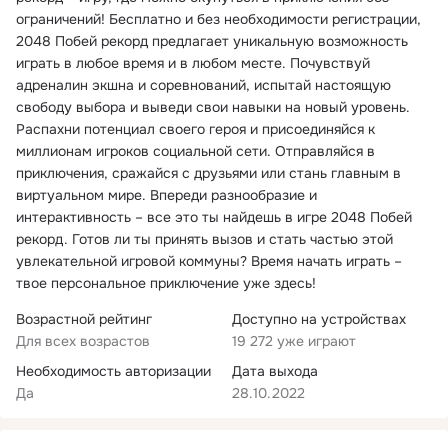
ограничений! Бесплатно и без необходимости регистрации,
2048 Побей рекорд предлагает уникальную возможность
играть в любое время и в любом месте. Почувствуй
адреналин экшна и соревнований, испытай настоящую
свободу выбора и выведи свои навыки на новый уровень.
Распахни потенциал своего героя и присоединяйся к
миллионам игроков социальной сети. Отправляйся в
приключения, сражайся с друзьями или стань главным в
виртуальном мире. Впереди разнообразие и
интерактивность – все это ты найдешь в игре 2048 Побей
рекорд. Готов ли ты принять вызов и стать частью этой
увлекательной игровой коммуны? Время начать играть –
твое персональное приключение уже здесь!
Возрастной рейтинг
Доступно на устройствах
Для всех возрастов
19 272 уже играют
Необходимость авторизации
Дата выхода
Да
28.10.2022