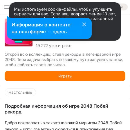
Войти
Мы используем cookie-файлы, чтобы улучшить
сервисы для вас. Если ваш возраст менее 13 лет,
настроить cookie-файлы должен ваш законный
4.3
представитель.
Больше информации
Информация о контенте
2048 Побей рекорд
Разрешить все
Настроить
на платформе — здесь
Настольные
19 272 уже играют
Открой всю коллекцию, ставя рекорды в легендарной игре 
2048. Твоя задача выбрать по какому пути запулить плитки, 
чтобы собрать заветное число.
Играть
Настольные
Подробная информация об игре 2048 Побей
рекорд
Добро пожаловать в захватывающий мир игры 2048 Побей
рекорд – игру, где можно окунуться в приключения без