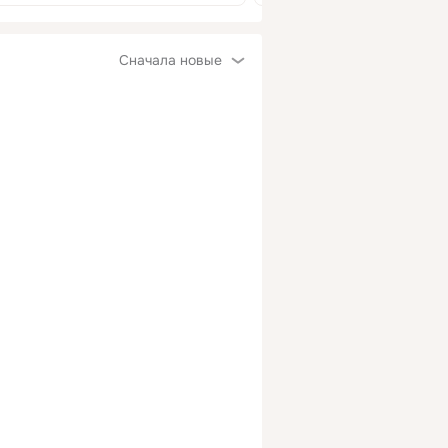
Сначала новые