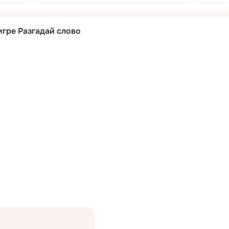
игре Разгадай слово