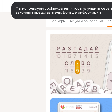
Мы используем cookie-файлы, чтобы улучшить сервис
законный представитель.
Больше информации
Меню
Все игры
Акции и обновления
Ка