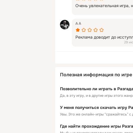
Очень увлекательная игра, 
А А
Реклама доводит до исступл
29 и
Полезная информация по игре
Позволительно ли играть в Разгада
Да, в эту игру, и в другие игры этого жан
У меня получиться скачать игру Р
Увы. Это же онлайн-игры “сражайтесь” с 
Где найти прохождение игры Разгад
Мы бы не рекомендовали вам искать прохо