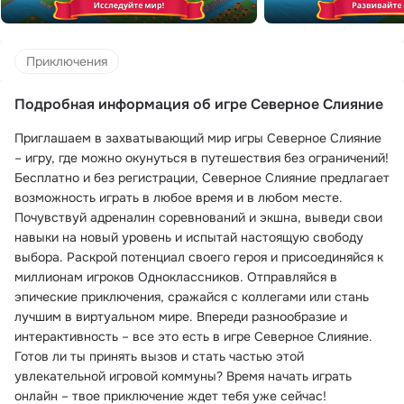
Приключения
Подробная информация об игре Северное Слияние
Приглашаем в захватывающий мир игры Северное Слияние
– игру, где можно окунуться в путешествия без ограничений!
Бесплатно и без регистрации, Северное Слияние предлагает
возможность играть в любое время и в любом месте.
Почувствуй адреналин соревнований и экшна, выведи свои
навыки на новый уровень и испытай настоящую свободу
выбора. Раскрой потенциал своего героя и присоединяйся к
миллионам игроков Одноклассников. Отправляйся в
эпические приключения, сражайся с коллегами или стань
лучшим в виртуальном мире. Впереди разнообразие и
интерактивность – все это есть в игре Северное Слияние.
Готов ли ты принять вызов и стать частью этой
увлекательной игровой коммуны? Время начать играть
онлайн – твое приключение ждет тебя уже сейчас!