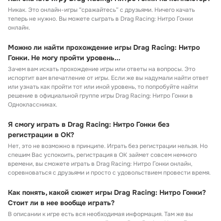
Никак. Это онлайн-игры “сражайтесь” с друзьями. Ничего качать
теперь не нужно. Вы можете сыграть в Drag Racing: Нитро Гонки
онлайн.
Можно ли найти прохождение игры Drag Racing: Нитро
Гонки. Не могу пройти уровень...
Зачем вам искать прохождение игры или ответы на вопросы. Это
испортит вам впечатление от игры. Если же вы надумали найти ответ
или узнать как пройти тот или иной уровень, то попробуйте найти
решение в официальной группе игры Drag Racing: Нитро Гонки в
Одноклассниках.
Я смогу играть в Drag Racing: Нитро Гонки без
регистрации в ОК?
Нет, это не возможно в принципе. Играть без регистрации нельзя. Но
спешим Вас успокоить, регистрация в ОК займет совсем немного
времени, вы сможете играть в Drag Racing: Нитро Гонки онлайн,
соревноваться с друзьями и просто с удовольствием провести время.
Как понять, какой сюжет игры Drag Racing: Нитро Гонки?
Стоит ли в нее вообще играть?
В описании к игре есть вся необходимая информация. Там же вы