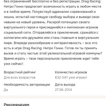
без ограничений! Бесплатно и без регистрации, Drag Racing:
Нитро Гонки предлагает возможность играть в любом месте
и в любое время. Почувствуй адреналин соревнований и
экшна, испытай настоящую свободу выбора и выведи свои
навыки на новый уровень. Раскрой потенциал своего
виртуального героя и присоединяйся к миллионам игроков
социальной сети. Отправляйся в приключения, сражайся с
коллегами или друзьями или стань главным в виртуальном
мире. Впереди разнообразие и интерактивность – все это
есть в игре Drag Racing: Нитро Гонки. Готов ли ты принять
вызов и стать частью этой увлекательной игровой коммуны?
Время играть – твое персональное приключение ждет тебя
уже сейчас!
Возрастной рейтинг
Количество игроков
Для всех возрастов
632 047 уже играют
Необходимость авторизации
Дата выхода
Да
27.06.2014
Рекомендуем