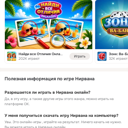
Найди все Отличия Онлайн
Играть
202K играют
32K играют
Полезная информация по игре Нирвана
Разрешается ли играть в Нирвана онлайн?
Да, в эту игру, а также другие игры этого жанра, можно играть на
платформе ОК.
У меня получиться скачать игру Нирвана на компьютер?
Увы. Это онлайн-игры , играйте на результат. Ничего качать не нужно.
Вы можете играть в Нирвана онлайн.