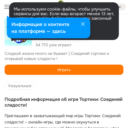
Войти
Мы используем cookie-файлы, чтобы улучшить
сервисы для вас. Если ваш возраст менее 13 лет,
настроить cookie-файлы должен ваш законный
4.1
представитель.
Больше информации
Информация о контенте
Тортики: Соединяй сладости!
Разрешить все
Настроить
на платформе — здесь
Казуальные
34 770 уже играют
Сладкой жизни много не бывает ) Соединяй тортики и 
открывай новые сладости !
Играть
Казуальные
Подробная информация об игре Тортики: Соединяй
сладости!
Приглашаем в захватывающий мир игры Тортики: Соединяй
сладости! – онлайн-игры, где можно окунуться в