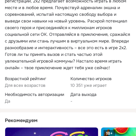
регистрации, 2x2 предлагает возможность играть в любом
месте и в любое время. Почувствуй адреналин экшна и
соревнований, испытай настоящую свободу выбора и
выведи свои навыки на новый уровень. Раскрой потенциал
своего героя и присоединяйся к миллионам игроков
социальной сети ОК. Отправляйся в приключения, сражайся
с друзьями или стань лучшим в виртуальном мире. Впереди
разнообразие и интерактивность – все это есть в игре 2x2.
Готов ли ты принять вызов и стать частью этой
увлекательной игровой коммуны? Настало время играть
онлайн – твое приключение ждет тебя уже сейчас!
Возрастной рейтинг
Количество игроков
Для всех возрастов
10 351 уже играет
Необходимость авторизации
Дата выхода
Да
-
Рекомендуем
18+