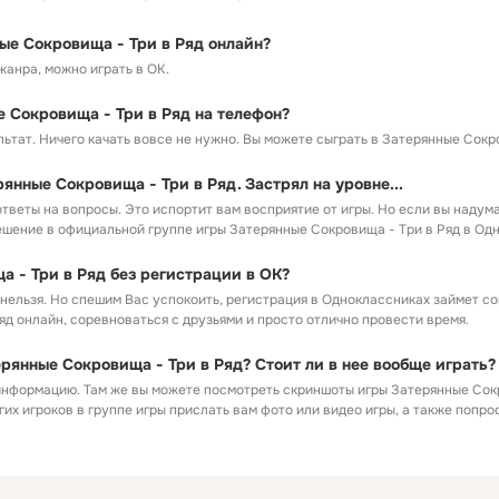
ые Сокровища - Три в Ряд онлайн?
 жанра, можно играть в ОК.
 Сокровища - Три в Ряд на телефон?
ультат. Ничего качать вовсе не нужно. Вы можете сыграть в Затерянные Сокр
янные Сокровища - Три в Ряд. Застрял на уровне...
тветы на вопросы. Это испортит вам восприятие от игры. Но если вы надума
решение в официальной группе игры Затерянные Сокровища - Три в Ряд в Од
а - Три в Ряд без регистрации в ОК?
 нельзя. Но спешим Вас успокоить, регистрация в Одноклассниках займет с
яд онлайн, соревноваться с друзьями и просто отлично провести время.
ерянные Сокровища - Три в Ряд? Стоит ли в нее вообще играть?
информацию. Там же вы можете посмотреть скриншоты игры Затерянные Сокр
их игроков в группе игры прислать вам фото или видео игры, а также попрос