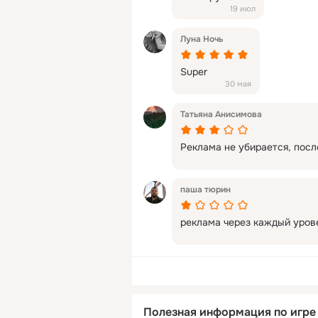
19 июл
Луна Ночь
Super
30 мая
Татьяна Анисимова
Реклама не убирается, посл
паша тюрин
реклама через каждый урове
Полезная информация по игре 