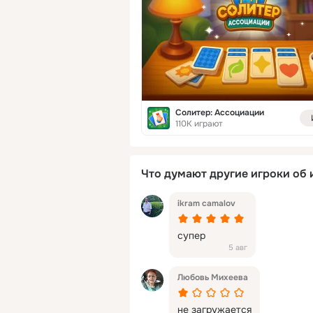
Солитер: Ассоциации
110K играют
Что думают другие игроки об 
ikram camalov
супер
5 авг
Любовь Михеева
не загружается