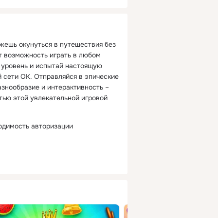
жешь окунуться в путешествия без
ет возможность играть в любом
й уровень и испытай настоящую
й сети ОК. Отправляйся в эпические
азнообразие и интерактивность –
стью этой увлекательной игровой
одимость авторизации