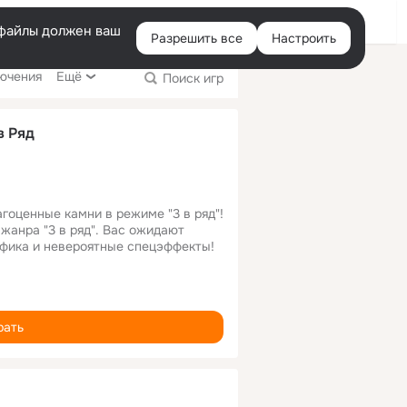
Помощь
Войти
e-файлы должен ваш
Разрешить все
Настроить
ючения
Ещё
Поиск игр
в Ряд
гоценные камни в режиме "3 в ряд"!

жанра "3 в ряд". Вас ожидают 
афика и невероятные спецэффекты!
рать