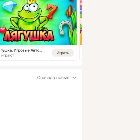
Лягушка: Игровые Автоматы
Туда Сюда: стрелочки
Играть
 играют
37K играют
Сначала новые