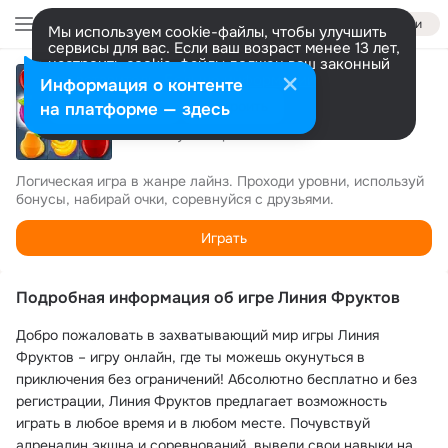
Войти
Мы используем cookie-файлы, чтобы улучшить
сервисы для вас. Если ваш возраст менее 13 лет,
настроить cookie-файлы должен ваш законный
4.5
представитель.
Больше информации
Информация о контенте
Линия Фруктов
Разрешить все
Настроить
на платформе — здесь
140 412 уже играют
Логическая игра в жанре лайнз. Проходи уровни, используй 
бонусы, набирай очки, соревнуйся с друзьями.
Играть
Подробная информация об игре Линия Фруктов
Добро пожаловать в захватывающий мир игры Линия
Фруктов – игру онлайн, где ты можешь окунуться в
приключения без ограничений! Абсолютно бесплатно и без
регистрации, Линия Фруктов предлагает возможность
играть в любое время и в любом месте. Почувствуй
адреналин экшна и соревнований, выведи свои навыки на