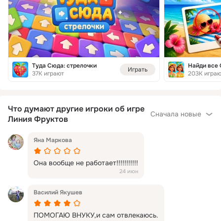
Туда Сюда: стрелочки
Играть
37K играют
203K игра
Что думают другие игроки об игре
Сначала новые
Линия Фруктов
Яна Маркова
Она вообще не работает!!!!!!!!!!!
24 июн
Василий Якушев
ПОМОГАЮ ВНУКУ,и сам отвлекаюсь.