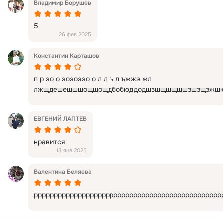
Владимир Борушев
5
26 фев 2025
Константин Карташов
п р эо о эоэоээо о л л ъ л ъжжэ жл
лжщдешещшшощщощдбобюддодшзшщшщщшзшзщзжшющ
ЕВГЕНИЙ ЛАПТЕВ
нравится
13 янв 2025
Валентина Беляева
ррррррррррррррррррррррррррррррррррррррррррррррр