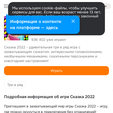
Войти
Мы используем cookie-файлы, чтобы улучшить
сервисы для вас. Если ваш возраст менее 13 лет,
настроить cookie-файлы должен ваш законный
4.4
представитель.
Больше информации
Информация о контенте
Сказка 2022
Разрешить все
Настроить
на платформе — здесь
Три в ряд
936 402 уже играют
Сказка 2022 - удивительная три в ряд игра с 
захватывающим сюжетом, интересными головоломками, 
необычными механиками, сказочными персонажами и 
новогодним настроением!
Играть
Три в ряд
Подробная информация об игре Сказка 2022
Приглашаем в захватывающий мир игры Сказка 2022 – игру,
где можно окунуться в приключения без ограничений!