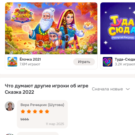
Ёлочка 2021
Играть
7.6M играют
3.2K играю
Что думают другие игроки об игре
Сначала новые
Сказка 2022
Вера Речицких (Шутова)
ьььь
11 мар 2025