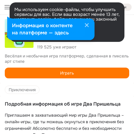
Войти
Мы используем cookie-файлы, чтобы улучшить
сервисы для вас. Если ваш возраст менее 13 лет,
настроить cookie-файлы должен ваш законный
4.3
представитель.
Больше информации
Информация о контенте
Два Пришельца
Разрешить все
Настроить
на платформе — здесь
Приключения
119 525 уже играют
Весёлая и необычная игра платформер, сделанная в пиксель 
арт стиле
Играть
Приключения
Подробная информация об игре Два Пришельца
Приглашаем в захватывающий мир игры Два Пришельца –
онлайн-игры, где ты можешь окунуться в приключения без
ограничений! Абсолютно бесплатно и без необходимости