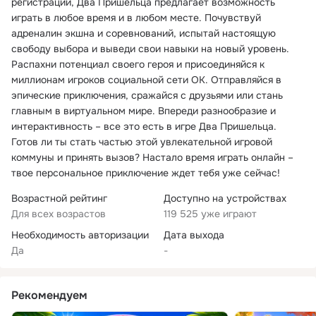
регистрации, Два Пришельца предлагает возможность
играть в любое время и в любом месте. Почувствуй
адреналин экшна и соревнований, испытай настоящую
свободу выбора и выведи свои навыки на новый уровень.
Распахни потенциал своего героя и присоединяйся к
миллионам игроков социальной сети ОК. Отправляйся в
эпические приключения, сражайся с друзьями или стань
главным в виртуальном мире. Впереди разнообразие и
интерактивность – все это есть в игре Два Пришельца.
Готов ли ты стать частью этой увлекательной игровой
коммуны и принять вызов? Настало время играть онлайн –
твое персональное приключение ждет тебя уже сейчас!
Возрастной рейтинг
Доступно на устройствах
Для всех возрастов
119 525 уже играют
Необходимость авторизации
Дата выхода
Да
-
Рекомендуем