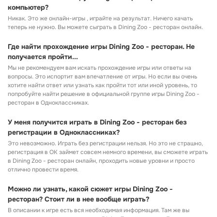
компьютер?
Никак. Это же онлайн-игры , играйте на результат. Ничего качать
теперь не нужно. Вы можете сыграть в Dining Zoo - ресторан онлайн.
Где найти прохождение игры Dining Zoo - ресторан. Не
получается пройти...
Мы не рекомендуем вам искать прохождение игры или ответы на
вопросы. Это испортит вам впечатление от игры. Но если вы очень
хотите найти ответ или узнать как пройти тот или иной уровень, то
попробуйте найти решение в официальной группе игры Dining Zoo -
ресторан в Одноклассниках.
У меня получится играть в Dining Zoo - ресторан без
регистрации в Одноклассниках?
Это невозможно. Играть без регистрации нельзя. Но это не страшно,
регистрация в ОК займет совсем немного времени, вы сможете играть
в Dining Zoo - ресторан онлайн, проходить новые уровни и просто
отлично провести время.
Можно ли узнать, какой сюжет игры Dining Zoo -
ресторан? Стоит ли в нее вообще играть?
В описании к игре есть вся необходимая информация. Там же вы