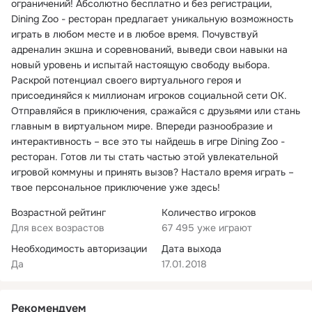
ограничений! Абсолютно бесплатно и без регистрации,
Dining Zoo - ресторан предлагает уникальную возможность
играть в любом месте и в любое время. Почувствуй
адреналин экшна и соревнований, выведи свои навыки на
новый уровень и испытай настоящую свободу выбора.
Раскрой потенциал своего виртуального героя и
присоединяйся к миллионам игроков социальной сети ОК.
Отправляйся в приключения, сражайся с друзьями или стань
главным в виртуальном мире. Впереди разнообразие и
интерактивность – все это ты найдешь в игре Dining Zoo -
ресторан. Готов ли ты стать частью этой увлекательной
игровой коммуны и принять вызов? Настало время играть –
твое персональное приключение уже здесь!
Возрастной рейтинг
Количество игроков
Для всех возрастов
67 495 уже играют
Необходимость авторизации
Дата выхода
Да
17.01.2018
Рекомендуем