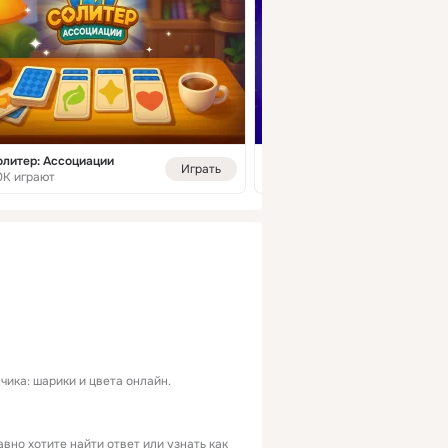
олитер: Ассоциации
Туда-Сюда: Распу
Играть
0K играют
222 играют
чика: шарики и цвета онлайн.
вно хотите найти ответ или узнать как