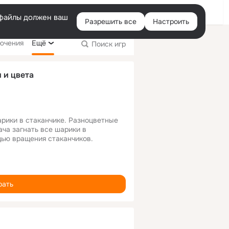
Помощь
Войти
e-файлы должен ваш
Разрешить все
Настроить
ючения
Ещё
Поиск игр
 и цвета
рики в стаканчике. Разноцветные 
ча загнать все шарики в 
щью вращения стаканчиков.
рать