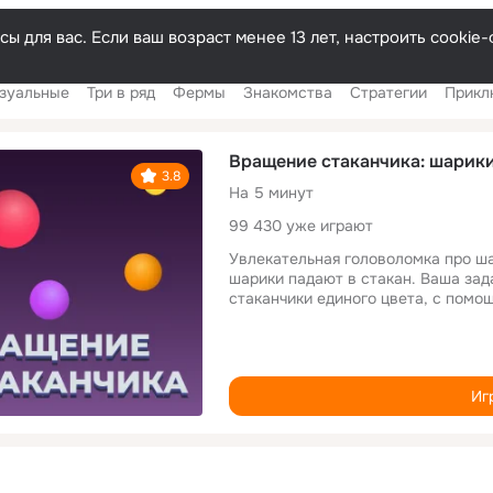
Русский
ы для вас. Если ваш возраст менее 13 лет, настроить cooki
зуальные
Три в ряд
Фермы
Знакомства
Стратегии
Прикл
Вращение стаканчика: шарики
3.8
На 5 минут
99 430 уже играют
Увлекательная головоломка про ша
шарики падают в стакан. Ваша зада
стаканчики единого цвета, с помо
Иг