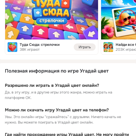
Туда Сюда: стрелочки
Играть
38K играют
203K игра
Полезная информация по игре Угадай цвет
Разрешено ли играть в Угадай цвет онлайн?
Да, в эту игру, и в другие игры этого жанра, можно играть на
платформе ОК.
Можно ли скачать игру Угадай цвет на телефон?
Увы. Это онлайн-игры “сражайтесь” с друзьями. Ничего качать не
нужно. Вы можете поиграть в Угадай цвет онлайн.
Где найти прохождение игры Угадай цвет. Не могу пройти