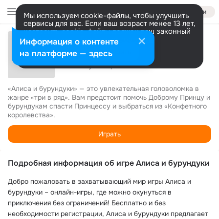
Войти
Мы используем cookie-файлы, чтобы улучшить
сервисы для вас. Если ваш возраст менее 13 лет,
настроить cookie-файлы должен ваш законный
5.0
представитель.
Больше информации
Информация о контенте
Алиса и бурундуки
Разрешить все
Настроить
на платформе — здесь
256 732 уже играют
«Алиса и бурундуки» — это увлекательная головоломка в 
жанре «три в ряд». Вам предстоит помочь Доброму Принцу и 
бурундукам спасти Принцессу и выбраться из «Конфетного 
королевства».
Играть
Подробная информация об игре Алиса и бурундуки
Добро пожаловать в захватывающий мир игры Алиса и
бурундуки – онлайн-игры, где можно окунуться в
приключения без ограничений! Бесплатно и без
необходимости регистрации, Алиса и бурундуки предлагает