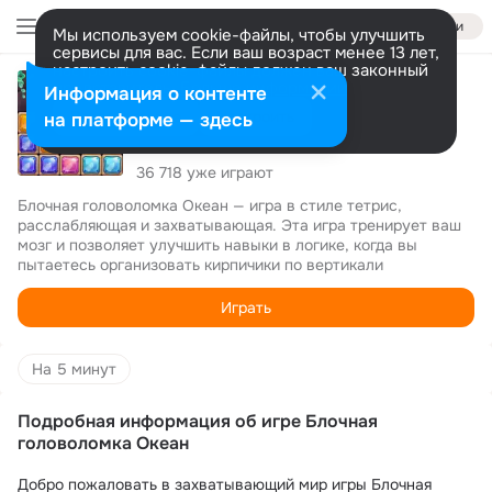
Войти
Мы используем cookie-файлы, чтобы улучшить
сервисы для вас. Если ваш возраст менее 13 лет,
настроить cookie-файлы должен ваш законный
4.2
представитель.
Больше информации
Информация о контенте
Блочная головоломка Океан
Разрешить все
Настроить
на платформе — здесь
На 5 минут
36 718 уже играют
Блочная головоломка Океан — игра в стиле тетрис, 
расслабляющая и захватывающая. Эта игра тренирует ваш 
мозг и позволяет улучшить навыки в логике, когда вы 
пытаетесь организовать кирпичики по вертикали
Играть
На 5 минут
Подробная информация об игре Блочная
головоломка Океан
Добро пожаловать в захватывающий мир игры Блочная