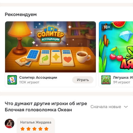
Рекомендуем
18+
Солитер: Ассоциации
Играть
110K играют
1M играют
Что думают другие игроки об игре
Сначала новые
Блочная головоломка Океан
Наталья Жердева