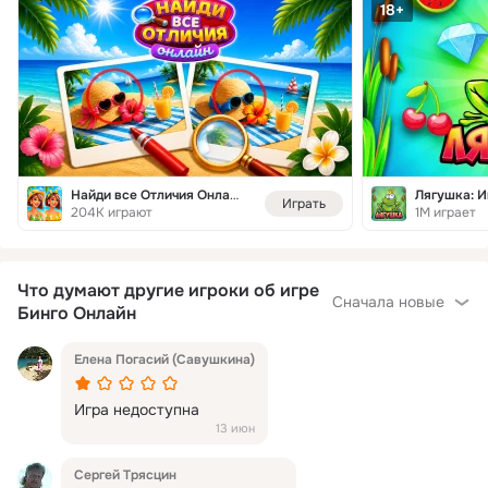
18+
Найди все Отличия Онлайн
Играть
204K играют
1M играет
Что думают другие игроки об игре
Сначала новые
Бинго Онлайн
Елена Погасий (Савушкина)
Игра недоступна
13 июн
Сергей Трясцин