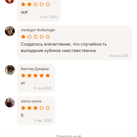
ццк
9 окт 2025
vladogor Bulbalagle
Создалось впечатление, что случайность
выпадания кубиков неествественна.
30 сен 2025
Виктор Дандеш
кт
8 сен 2025
elena sanne
5
11 авг 2025
Показать ещё