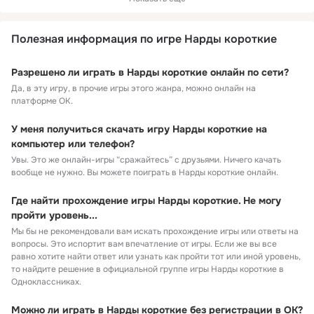
Полезная информация по игре Нарды короткие
Разрешено ли играть в Нарды короткие онлайн по сети?
Да, в эту игру, в прочие игры этого жанра, можно онлайн на
платформе ОК.
У меня получиться скачать игру Нарды короткие на
компьютер или телефон?
Увы. Это же онлайн-игры “сражайтесь” с друзьями. Ничего качать
вообще не нужно. Вы можете поиграть в Нарды короткие онлайн.
Где найти прохождение игры Нарды короткие. Не могу
пройти уровень...
Мы бы не рекомендовали вам искать прохождение игры или ответы на
вопросы. Это испортит вам впечатление от игры. Если же вы все
равно хотите найти ответ или узнать как пройти тот или иной уровень,
то найдите решение в официальной группе игры Нарды короткие в
Одноклассниках.
Можно ли играть в Нарды короткие без регистрации в ОК?