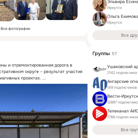
Эльвира Есин
Иркутск
Ольга Екимов
Иркутск
Все фотографии
Все дру
Группы
57
ны и отремонтированная дорога в 
тративном округе – результат участия 
2142 подписчика
иативных проектах.
 ...
Ангарские огн
149 подписчиков
Вести-Иркутс
12887 подписчик
7766 подписчико
Все гру