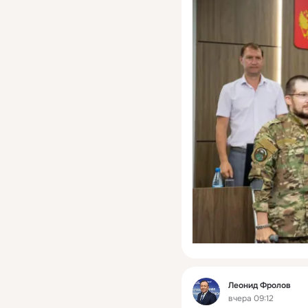
Фид
Леонид Фролов
вчера 09:12