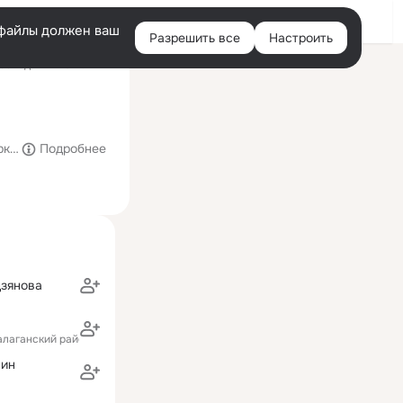
Войти
e-файлы должен ваш
Разрешить все
Настроить
Правая
оследний визит: 22:22
колонка
кутского района
Подробнее
дзянова
алаганский район)
мин