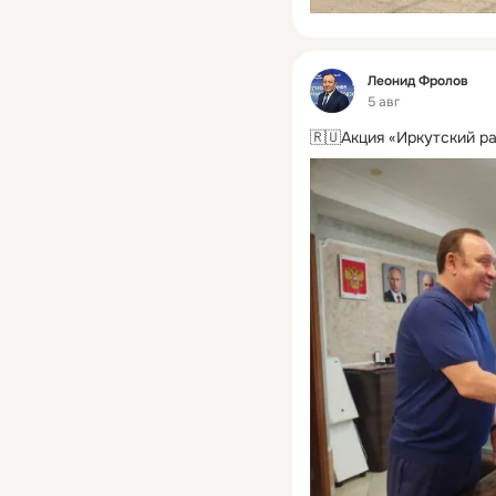
Фид
Леонид Фролов
5 авг
🇷🇺Акция «Иркутский р