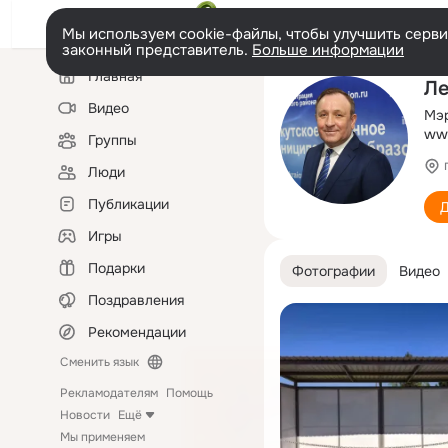
Мы используем cookie-файлы, чтобы улучшить сервис
законный представитель.
Больше информации
Левая
Главная
колонка
Ле
Видео
Мэр
www
Группы
Люди
Публикации
Д
Игры
Подарки
Фотографии
Видео
Поздравления
Рекомендации
Сменить язык
Рекламодателям
Помощь
Новости
Ещё
Мы применяем