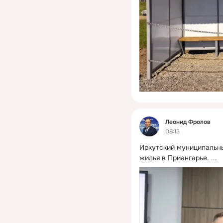
Фид
Леонид Фролов
08:13
Иркутский муниципальны
жилья в Приангарье.
 ...