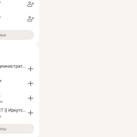
а
а
зья
Ушаковский административный округ
и
к
ов
Телеканал АИСТ || Иркутск и Иркутская область
в
ппы