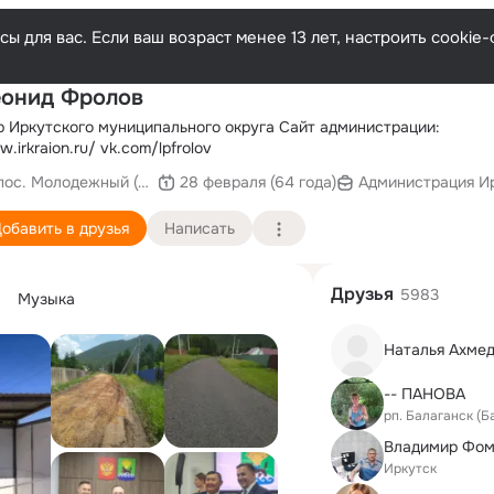
ы для вас. Если ваш возраст менее 13 лет, настроить cooki
П
онид Фролов
 Иркутского муниципального округа Сайт администрации:
.irkraion.ru/ vk.com/lpfrolov
пос. Молодежный (Иркутский район)
28 февраля (64 года)
Администрация Ир
обавить в друзья
Написать
Друзья
5983
Музыка
Наталья Ахме
-- ПАНОВА
рп. Балаганск (Б
Владимир Фо
Иркутск