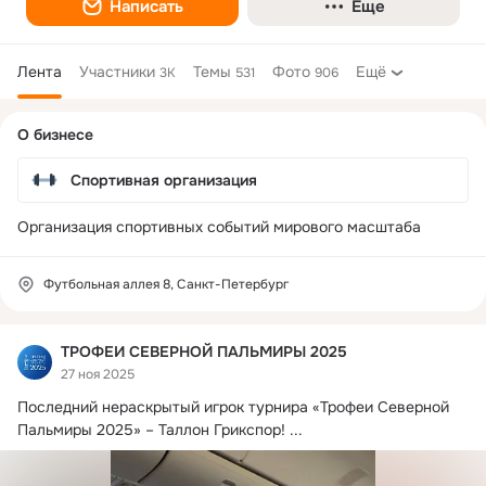
Написать
Еще
Лента
Участники
Темы
Фото
Ещё
3K
531
906
Дополнительная
О бизнесе
колонка
Спортивная организация
Организация спортивных событий мирового масштаба
Футбольная аллея 8, Санкт-Петербург
ТРОФЕИ СЕВЕРНОЙ ПАЛЬМИРЫ 2025
27 ноя 2025
Последний нераскрытый игрок турнира «Трофеи Северной 
Пальмиры 2025» – Таллон Грикспор!
 ...