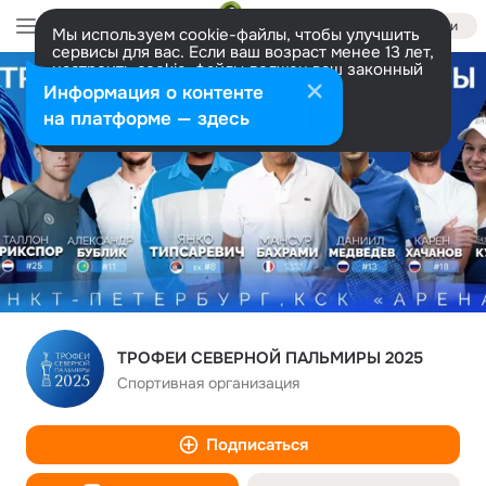
Войти
Мы используем cookie-файлы, чтобы улучшить
сервисы для вас. Если ваш возраст менее 13 лет,
настроить cookie-файлы должен ваш законный
представитель.
Больше информации
Информация о контенте
Разрешить все
Настроить
на платформе — здесь
ТРОФЕИ СЕВЕРНОЙ ПАЛЬМИРЫ 2025
Спортивная организация
Подписаться