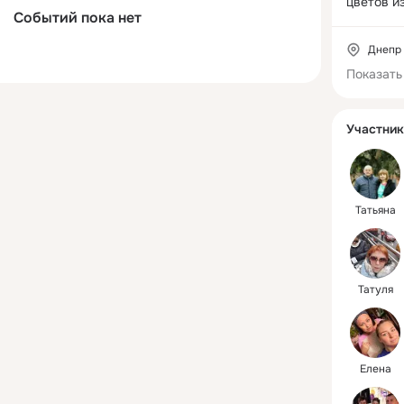
цветов из
Событий пока нет
ассортим
нашу раб
Днепр
поэтому 
Показать
изделия 
душу.

Все подст
Участник
работы. 
цельного 
Мы с удо
все Ваши
подарим 
Татьяна
Вам и Ва
любимца
Татуля
Елена