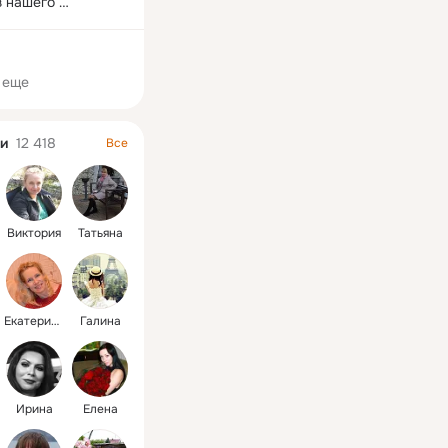
 нашего 
ента. Мы любим 
оту, именно 
во все наши 
 еще
мы вкладываем 
авки - ручной 
и
12 418
Все
Изготовлены из 
металла.

вольствием учтем 
 пожелания, 
настоящую сказку 
Виктория
Татьяна
шим домашним 
м.
Екатерина
Галина
Ирина
Елена