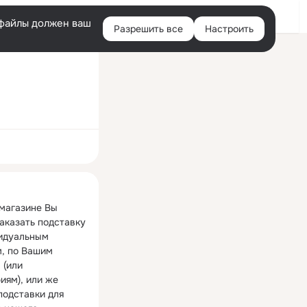
Войти
e-файлы должен ваш
Разрешить все
Настроить
Правая
колонка
ная
магазине Вы 
аказать подставку 
идуальным 
, по Вашим 
(или 
ям), или же 
подставки для 