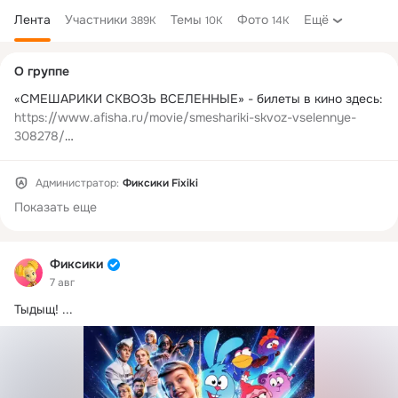
Лента
Участники
Темы
Фото
Ещё
389K
10K
14K
Дополнительная
О группе
колонка
«СМЕШАРИКИ СКВОЗЬ ВСЕЛЕННЫЕ» - билеты в кино здесь: 
https://www.afisha.ru/movie/smeshariki-skvoz-vselennye-
308278/
Администратор:
Фиксики Fixiki
Регистрационный номер РКН 4950479689

Показать еще
Официальное сообщество мультсериала "Фиксики"
Фиксики
7 авг
Тыдыщ!
 ...