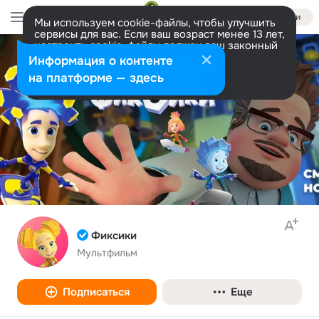
Войти
Мы используем cookie-файлы, чтобы улучшить
сервисы для вас. Если ваш возраст менее 13 лет,
настроить cookie-файлы должен ваш законный
представитель.
Больше информации
Информация о контенте
Разрешить все
Настроить
на платформе — здесь
Фиксики
Мультфильм
Подписаться
Еще