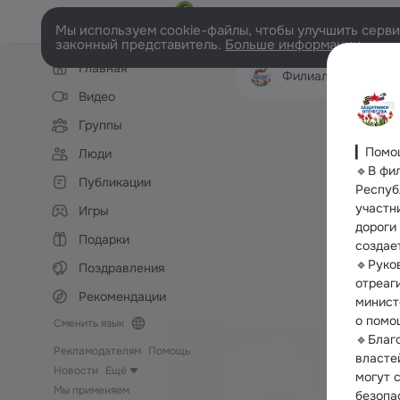
Мы используем cookie-файлы, чтобы улучшить сервис
законный представитель.
Больше информации
Левая
Главная
колонка
Филиал государственного фонда Защитн
Видео
Группы
▎Помощ
Люди
🔹В фи
Публикации
Респуб
участн
Игры
дороги 
Подарки
создае
🔹Руко
Поздравления
отреаг
Рекомендации
минист
о помо
Сменить язык
🔹Благ
Рекламодателям
Помощь
власте
Новости
Ещё
могут 
Мы применяем
безопа