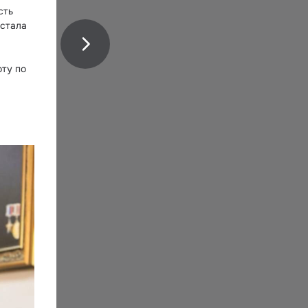
ть 
стала 
ту по 