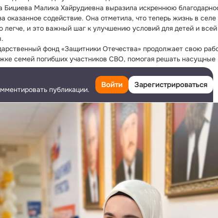
а Бициева Малика Хайрудиевна выразила искреннюю благодарнос
за оказанное содействие. Она отметила, что теперь жизнь в селе 
о легче, и это важный шаг к улучшению условий для детей и всей 
.
дарственный фонд «Защитники Отечества» продолжает свою рабо
жке семей погибших участников СВО, помогая решать насущные 
мы и улучшая качество жизни в регионах.
никиОтечества95
Войти
Зарегистрироваться
омментировать публикации.
nd95_bot