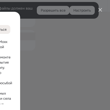
Войти
e-файлы должен ваш
Разрешить все
Настроить
Правая
Подарки
колонка
3
ться
ная
Мохк
емые
ой 
монте 
ытия 
лу.
 
осьбой 
ных 
и села 
 — 