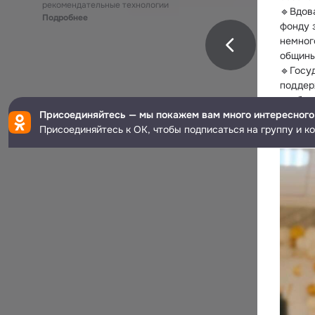
рекомендательные технологии
🔹Вдов
Подробнее
фонду 
немног
общины
🔹Госу
поддер
пробле
Присоединяйтесь — мы покажем вам много интересного
#Защит
Присоединяйтесь к ОК, чтобы подписаться на группу и к
@svofo