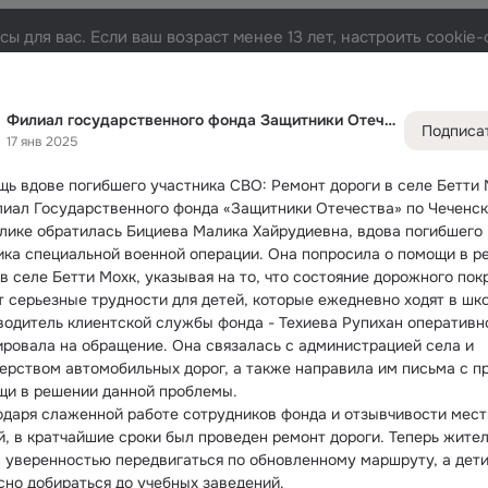
ы для вас. Если ваш возраст менее 13 лет, настроить cooki
ики Отечества
Лента
Участники
Темы
Фото
Видео
110
792
1.5K
28
Филиал государственного фонда Защитники Отечества
Подписа
17 янв 2025
Дополнитель
колонка
Всё
792
ь вдове погибшего участника СВО: Ремонт дороги в селе Бетти 
Обсужда
лиал Государственного фонда «Защитники Отечества» по Чеченск
лике обратилась Бициева Малика Хайрудиевна, вдова погибшего 
ика специальной военной операции. Она попросила о помощи в ре
в селе Бетти Мохк, указывая на то, что состояние дорожного покр
т серьезные трудности для детей, которые ежедневно ходят в шко
водитель клиентской службы фонда - Техиева Рупихан оперативно
ировала на обращение. Она связалась с администрацией села и 
ерством автомобильных дорог, а также направила им письма с пр
щи в решении данной проблемы.
одаря слаженной работе сотрудников фонда и отзывчивости мест
й, в кратчайшие сроки был проведен ремонт дороги. Теперь жител
с уверенностью передвигаться по обновленному маршруту, а дети
сно добираться до учебных заведений.