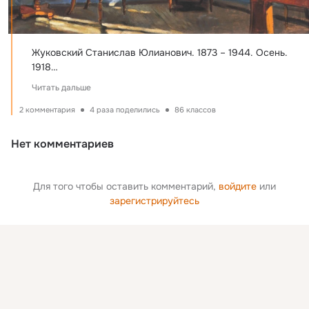
Жуковский Станислав Юлианович. 1873 – 1944. Осень. 
1918

Читать дальше
В тревожные, переломные годы начала ХХ века образ 
дворянской усадьбы воплощал все лучшее, что было в 
2 комментария
4 раза поделились
86 классов
прошлом. С.Ю. Жуковский, изображая на своих 
полотнах этот уходящий мир, необыкновенно поэтично и 
Нет комментариев
Для того чтобы оставить комментарий,
войдите
или
зарегистрируйтесь