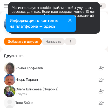
Войти
Мы используем cookie-файлы, чтобы улучшить
сервисы для вас. Если ваш возраст менее 13 лет,
настроить cookie-файлы должен ваш законный
Евгений Сысоев
представитель.
Больше информации
Информация о контенте
Разрешить все
Настроить
на платформе — здесь
Иркутск
19 сентября (49 лет)
15 школа
Подробнее
Добавить в друзья
Написать
Друзья
169
Роман Трофимов
Игорь Парван
Ольга Елисеева (Луцкина)
Иркутск
Тоня Бойко