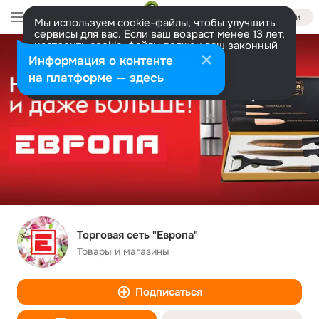
Войти
Мы используем cookie-файлы, чтобы улучшить
сервисы для вас. Если ваш возраст менее 13 лет,
настроить cookie-файлы должен ваш законный
представитель.
Больше информации
Информация о контенте
Разрешить все
Настроить
на платформе — здесь
Торговая сеть "Европа"
Товары и магазины
Подписаться