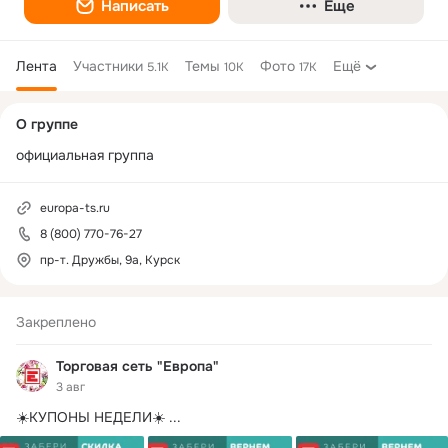
Написать
Еще
Лента
Участники
Темы
Фото
Ещё
5.1K
10K
17K
Дополнительная
О группе
колонка
официальная группа
europa-ts.ru
8 (800) 770-76-27
пр-т. Дружбы, 9а, Курск
Закреплено
Торговая сеть "Европа"
3 авг
☀️КУПОНЫ НЕДЕЛИ☀️
 ...