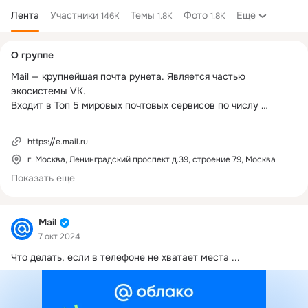
Лента
Участники
Темы
Фото
Ещё
146K
1.8K
1.8K
Дополнительная
О группе
колонка
Mail — крупнейшая почта рунета. Является частью 
экосистемы VK.

Входит в Топ 5 мировых почтовых сервисов по числу 
дневной аудитории.

https://e.mail.ru
Заявка в РКН №5754590375
г. Москва, Ленинградский проспект д.39, строение 79, Москва
Показать еще
Mail
7 окт 2024
Что делать, если в телефоне не хватает места
 ...