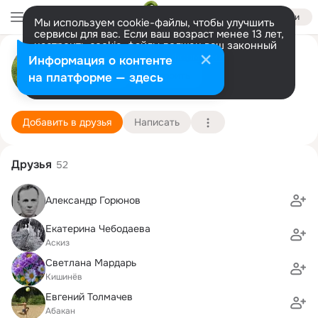
Войти
Мы используем cookie-файлы, чтобы улучшить
сервисы для вас. Если ваш возраст менее 13 лет,
настроить cookie-файлы должен ваш законный
Эдуард Горюнов
представитель.
Больше информации
Информация о контенте
Разрешить все
Настроить
на платформе — здесь
Москва
23 января (41 год)
Хакасско-Турецкий лицей
Подробнее
Добавить в друзья
Написать
Друзья
52
Александр Горюнов
Екатерина Чебодаева
Аскиз
Светлана Мардарь
Кишинёв
Евгений Толмачев
Абакан