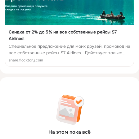
Скидка от 2% до 5% на все собственные рейсы S7
Airlines!
Специальное предложение для моих друзей: промокод на
все собственные рейсы S7 Airlines. Действует только
при покупке на s7.ru. Пользуйтесь!
share.flocktory.com
На этом пока всё