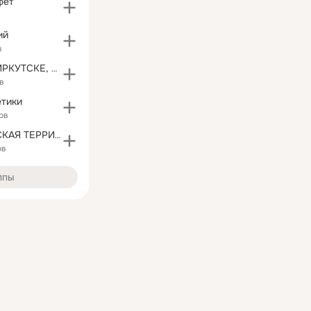
фет
ий
в
ШУГАРИНГ В ИРКУТСКЕ, САХАРНАЯ ДЕПИЛЯЦИЯ
в
етики
ов
ТОЛЬКО ЖЕНСКАЯ ТЕРРИТОРИЯ
ов
ппы