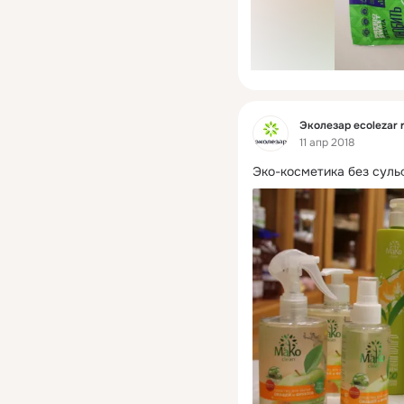
Фид
Эколезар ecolezar 
11 апр 2018
Эко-косметика без суль