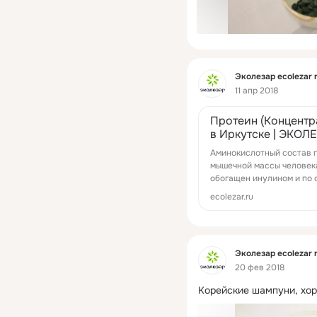
Фид
Эколезар ecolezar 
11 апр 2018
Протеин (Концентр
в Иркутске | ЭКОЛ
Аминокислотный состав п
мышечной массы человека. 
обогащен инулином и по
ecolezar.ru
Фид
Эколезар ecolezar 
20 фев 2018
Корейские шампуни, хор