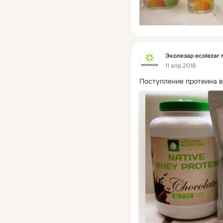
Фид
Эколезар ecolezar 
11 апр 2018
Поступление протеина в