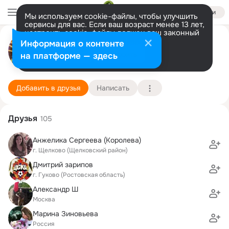
Войти
Мы используем cookie-файлы, чтобы улучшить
сервисы для вас. Если ваш возраст менее 13 лет,
настроить cookie-файлы должен ваш законный
Сергей Дурноглазов
представитель.
Больше информации
Информация о контенте
Разрешить все
Настроить
на платформе — здесь
Москва
29 июня (44 года)
4 школа
Подробнее
Добавить в друзья
Написать
Друзья
105
Анжелика Сергеева (Королева)
г. Щелково (Щелковский район)
Дмитрий зарипов
г. Гуково (Ростовская область)
Александр Ш
Москва
Марина Зиновьева
Россия