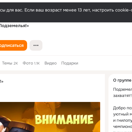
ы для вас. Если ваш возраст менее 13 лет, настроить cooki
Подземелья!»
одписаться
Темы
Фото
Видео
Подарки
2K
1.1K
Дополнитель
О группе
!»
колонка
Подземел
захватят!

Добро по
уютный м
и гнилопу
чемпионо