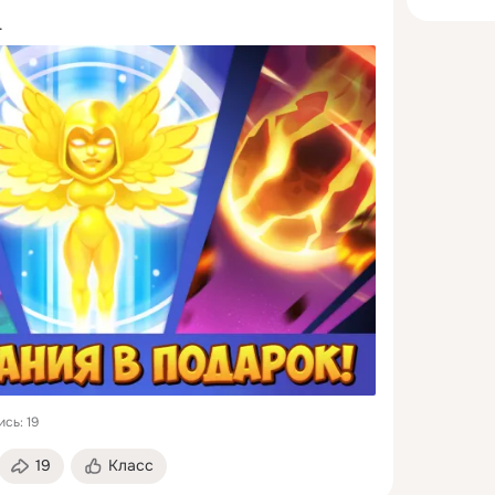
.
сь: 19
19
Класс