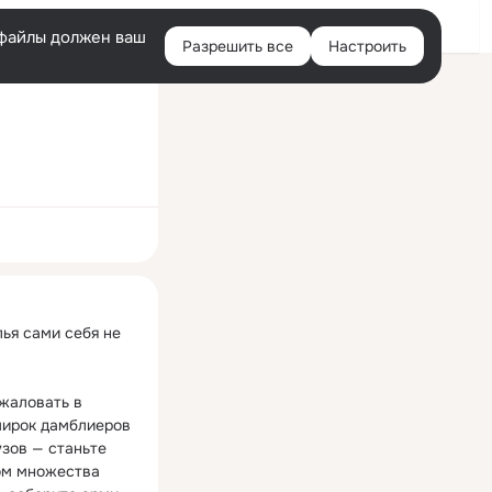
Войти
e-файлы должен ваш
Разрешить все
Настроить
Правая
колонка
ная
ья сами себя не 
жаловать в 
ирок дамблиеров 
зов — станьте 
м множества 