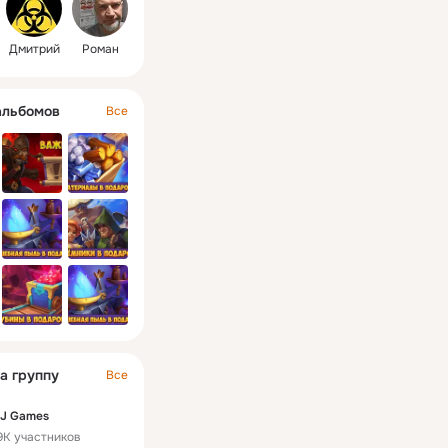
ому времени. 
е их вовремя — 
Дмитрий
Роман
 сообщениях 
ельны только в 
ня с момента 
альбомов
Все
ии!
а группу
Все
J Games
9K участников