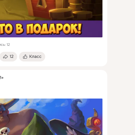
сь: 12
12
Класс
!»