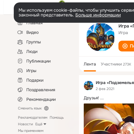
Мы используем cookie-файлы, чтобы улучшить сервис
законный представитель.
Больше информации
Левая
Главная
колонка
Игра «
Видео
Игра
Группы
П
Люди
Публикации
Лента
Участники
273K
Игры
Подарки
Игра «Подземелья
2 фев 2021
Поздравления
Друзья!
 ...
Рекомендации
Сменить язык
Рекламодателям
Помощь
Новости
Ещё
Мы применяем