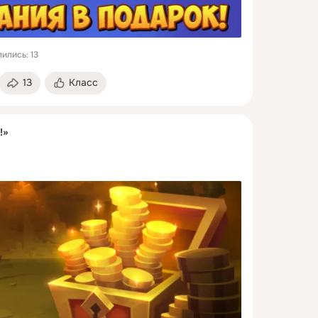
ились: 13
13
Класс
!»