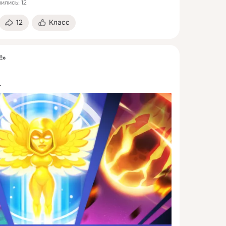
ились: 12
12
Класс
!»
.