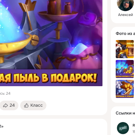
московск
Забирайт
Алексей
ссылки в
действит
течение д
Фото из 
публикац
сь: 24
24
Класс
Ссылки н
R
!»
1