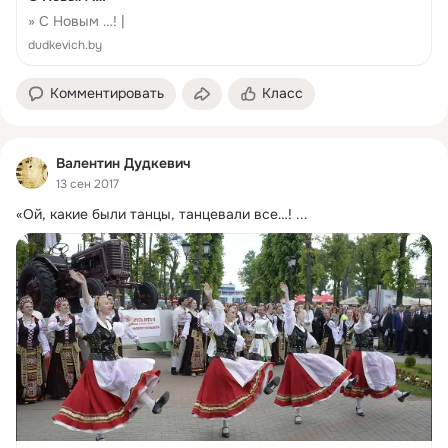
» С Новым …! |
dudkevich.by
Комментировать
Класс
Валентин Дудкевич
13 сен 2017
«Ой, какие были танцы, танцевали все…!
 ...