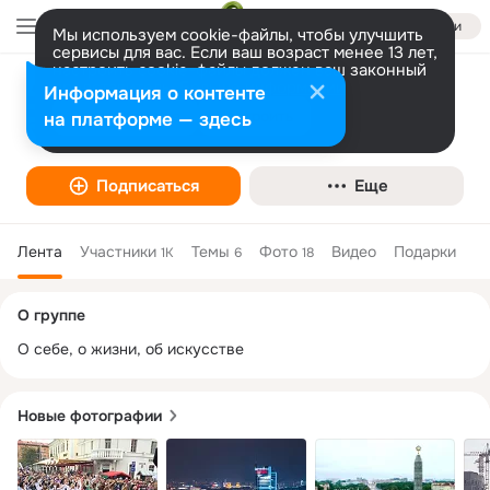
Войти
Мы используем cookie-файлы, чтобы улучшить
сервисы для вас. Если ваш возраст менее 13 лет,
настроить cookie-файлы должен ваш законный
представитель.
Больше информации
Информация о контенте
Валентин Дудкевич
Разрешить все
Настроить
на платформе — здесь
Подписаться
Еще
Лента
Участники
Темы
Фото
Видео
Подарки
1K
6
18
Дополнительная
О группе
колонка
О себе, о жизни, об искусстве
Новые фотографии