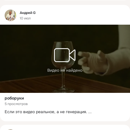
Фид
Андрей G
10 июл
Видео не найдено
роборуки
5 просмотров
Если это видео реальное, а не генерация.
 ...