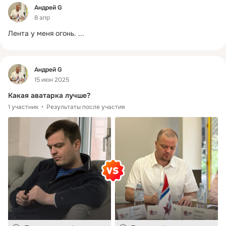
Фид
Андрей G
8 апр
Лента у меня огонь.
 ...
Фид
Андрей G
15 июн 2025
Какая аватарка лучше?
1 участник
Результаты после участия