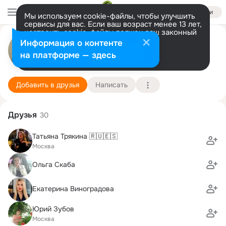
Войти
Мы используем cookie-файлы, чтобы улучшить
сервисы для вас. Если ваш возраст менее 13 лет,
настроить cookie-файлы должен ваш законный
представитель.
Больше информации
Андрей G
Информация о контенте
Разрешить все
Настроить
на платформе — здесь
Moskow
17 декабря
Подробнее
Добавить в друзья
Написать
Друзья
30
Татьяна Трякина 🇷🇺🇪🇸
Москва
Ольга Скаба
Екатерина Виноградова
Юрий Зубов
Москва