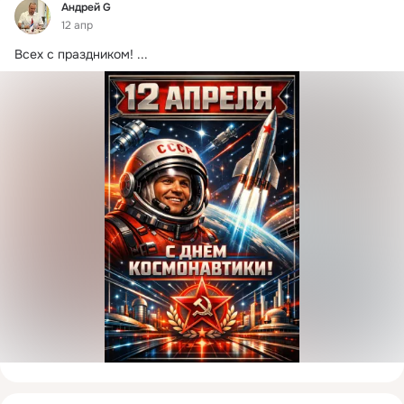
Фид
Андрей G
12 апр
Всех с праздником!
 ...