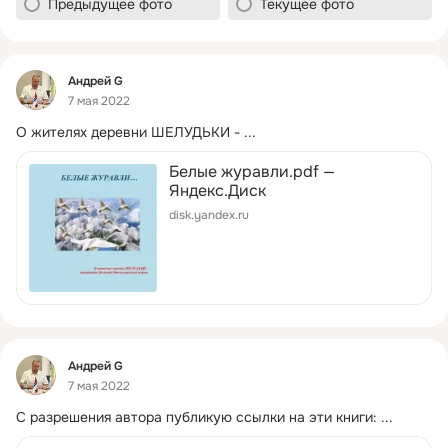
Предыдущее фото
Текущее фото
Фид
Андрей G
7 мая 2022
О жителях деревни ШЕЛУДЬКИ -
 ...
Белые журавли.pdf —
Яндекс.Диск
disk.yandex.ru
Фид
Андрей G
7 мая 2022
С разрешения автора публикую ссылки на эти книги:
 ...