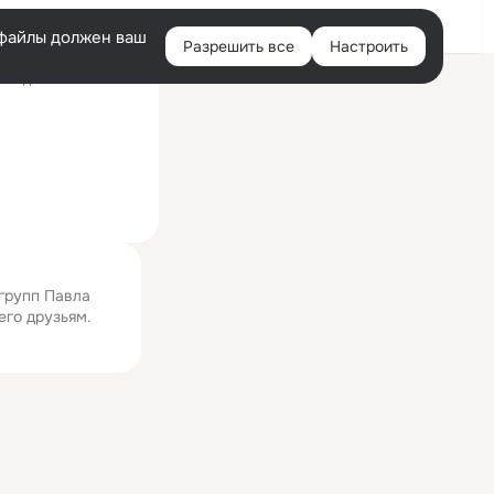
Войти
e-файлы должен ваш
Разрешить все
Настроить
Правая
следний визит: 18 июл
колонка
 групп Павла
его друзьям.