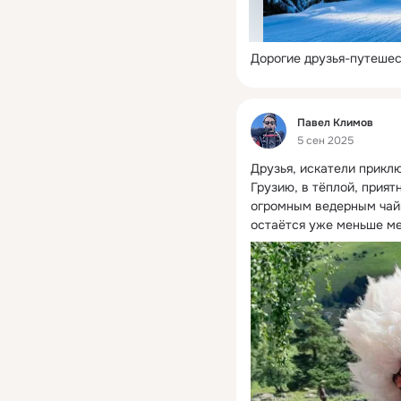
Дорогие друзья-путешес
Фид
Павел Климов
5 сен 2025
Друзья, искатели приклю
Грузию, в тёплой, прият
огромным ведерным чайн
остаётся уже меньше ме