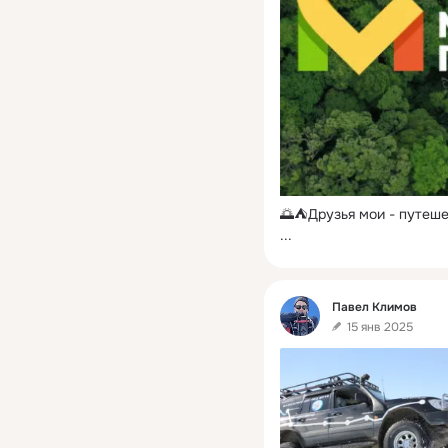
🌅⛺Друзья мои - путеше
...
Фид
Павел Климов
15 янв 2025