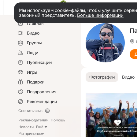
Мы используем cookie-файлы, чтобы улучшить сервис
законный представитель.
Больше информации
Левая
Главная
колонка
Па
Видео
Группы
Люди
Д
Публикации
Игры
Фотографии
Видео
Подарки
Поздравления
Рекомендации
Сменить язык
Рекламодателям
Помощь
Новости
Ещё
Мы применяем