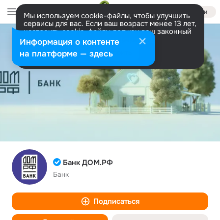
Войти
Мы используем cookie-файлы, чтобы улучшить
сервисы для вас. Если ваш возраст менее 13 лет,
настроить cookie-файлы должен ваш законный
представитель.
Больше информации
Информация о контенте
Разрешить все
Настроить
на платформе — здесь
Банк ДОМ.РФ
Банк
Подписаться