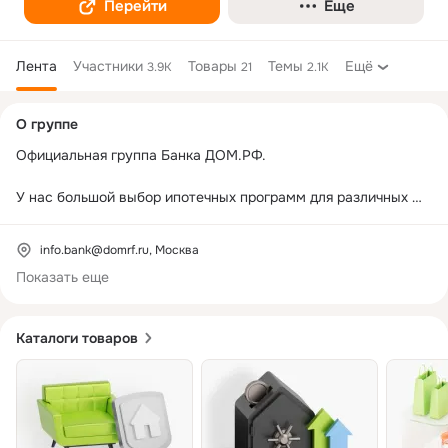
Перейти
Еще
Лента
Участники
Товары
Темы
Ещё
3.9K
21
2.1K
Дополнительная
О группе
колонка
Официальная группа Банка ДОМ.PФ.

У нас большой выбор ипотечных программ для различных 
категорий граждан и одни из самых выгодных ставок на 
рынке: 

info.bank@domrf.ru, Москва
Показать еще
Заходите, подписывайтесь, будьте как дома💚
Каталоги товаров