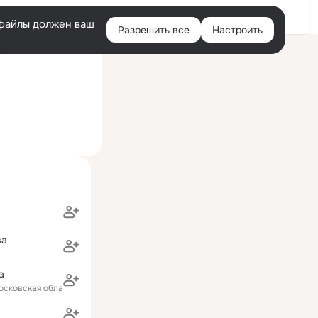
Войти
e-файлы должен ваш
Разрешить все
Настроить
Правая
ний визит: 17 сен 2013
колонка
ва
а
осковская область)