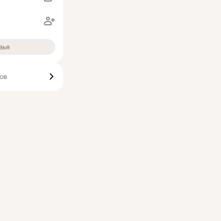
зья
ков