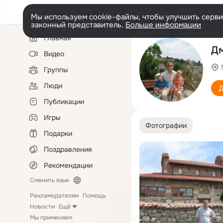
Мы используем cookie-файлы, чтобы улучшить сервис
законный представитель.
Больше информации
Левая
Главная
колонка
Дм
Видео
Группы
Люди
Д
Публикации
Игры
Фотографии
Подарки
Поздравления
Рекомендации
Сменить язык
Рекламодателям
Помощь
Новости
Ещё
Мы применяем