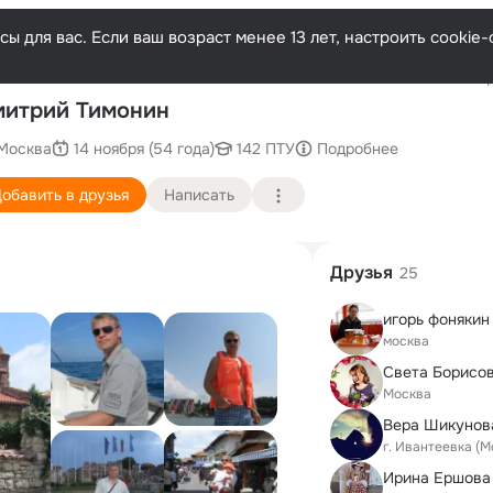
ы для вас. Если ваш возраст менее 13 лет, настроить cooki
Послед
итрий Тимонин
Москва
14 ноября (54 года)
142 ПТУ
Подробнее
обавить в друзья
Написать
Друзья
25
игорь фонякин
москва
Света Борисо
Москва
Вера Шикунов
г. Ивантеевка (М
Ирина Eршова