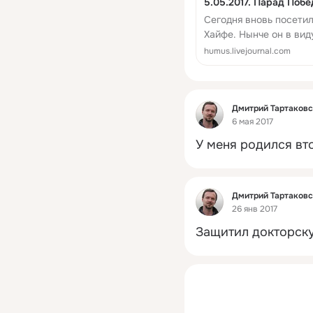
5.05.2017. Парад Поб
Сегодня вновь посети
Хайфе. Нынче он в ви
обычного, но основной
humus.livejournal.com
9…
Фид
Дмитрий Тартаков
6 мая 2017
У меня родился вт
Фид
Дмитрий Тартаков
26 янв 2017
Защитил докторск