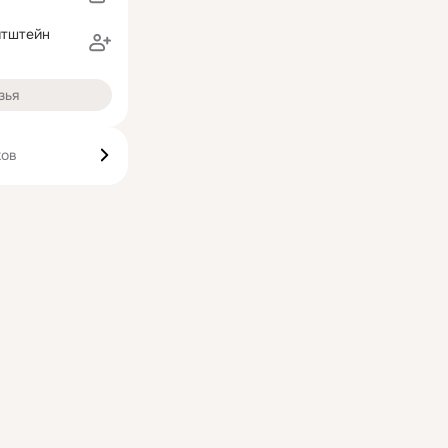
итштейн
зья
ков