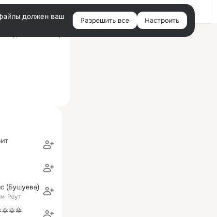
Войти
e-файлы должен ваш
Разрешить все
Настроить
Правая
оследний визит: 8 апр
колонка
вит
с (Бушуева)
им-Реут
🔯🔯🔯