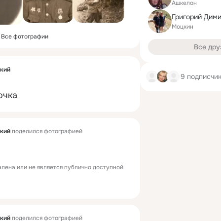
Ашкелон
Григорий Дим
Моцкин
Все фотографии
Все дру
ский
9 подписчи
очка
ский
поделился фотографией
лена или не является публично доступной
ский
поделился фотографией