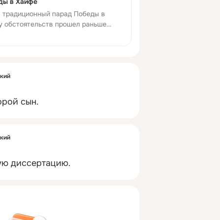
еды в Хайфе
л традиционный парад Победы в
ду обстоятельств прошел раньше
 в Иерусалиме будет, как и положено
ский
орой сын.
ский
ую диссертацию.