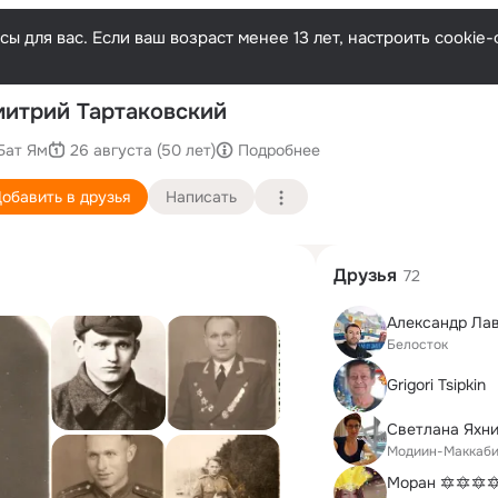
ы для вас. Если ваш возраст менее 13 лет, настроить cooki
П
итрий Тартаковский
Бат Ям
26 августа (50 лет)
Подробнее
обавить в друзья
Написать
Друзья
72
Александр Ла
Белосток
Grigori Tsipkin
Светлана Яхни
Модиин-Маккаб
Моран 🔯🔯🔯