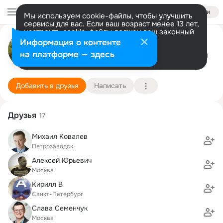
Войти
Мы используем cookie-файлы, чтобы улучшить
сервисы для вас. Если ваш возраст менее 13 лет,
настроить cookie-файлы должен ваш законный
Дмитрий Мухач
представитель.
Больше информации
Информация о контенте
Разрешить все
Настроить
на платформе — здесь
Санкт-Петербург <-> Москва
26 августа (41 год)
7 школа
Подробнее
Добавить в друзья
Написать
Друзья
17
Михаил Ковалев
Петрозаводск
Алексей Юрьевич
Москва
Кирилл В
Санкт-Петербург
Слава Семенчук
Москва