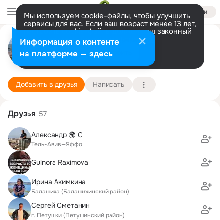
Войти
Мы используем cookie-файлы, чтобы улучшить
сервисы для вас. Если ваш возраст менее 13 лет,
настроить cookie-файлы должен ваш законный
Дмитрий Мазаев
представитель.
Больше информации
Информация о контенте
Разрешить все
Настроить
на платформе — здесь
Балашиха
17 апреля (60 лет)
7 школа
Подробнее
Добавить в друзья
Написать
Друзья
57
Александр 🌍 С
Тель-Авив—Яффо
Gulnora Raximova
Ирина Акимкина
Балашиха (Балашихинский район)
Сергей Сметанин
г. Петушки (Петушинский район)