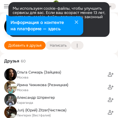
Войти
Мы используем cookie-файлы, чтобы улучшить
сервисы для вас. Если ваш возраст менее 13 лет,
настроить cookie-файлы должен ваш законный
Дмитрий Горбунов АК-2-78
представитель.
Больше информации
Информация о контенте
Разрешить все
Настроить
на платформе — здесь
Москва
5 ноября (65 лет)
МИРЭА, Московский государственный техническ
Подробнее
Добавить в друзья
Написать
Друзья
60
Ольга Сичкарь (Зайцева)
Москва
Ирина Чижикова (Резницкая)
Москва
Александр Шпренгер
Караганда
Jurij (Юрий) Zitzer(Чистяков)
Ленгерих (Вестфалия)