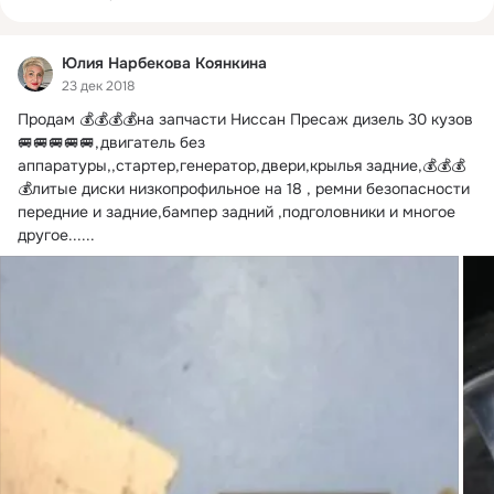
Юлия Нарбекова Коянкина
23 дек 2018
Продам 💰💰💰💰на запчасти Ниссан Пресаж дизель 30 кузов
🚐🚐🚐🚐🚐,двигатель без 
аппаратуры,,стартер,генератор,двери,крылья задние,💰💰💰
💰литые диски низкопрофильное на 18 , ремни безопасности 
передние и задние,бампер задний ,подголовники и многое 
другое......