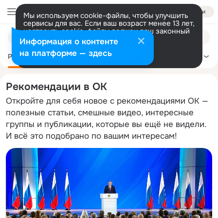
Войти
Мы используем cookie-файлы, чтобы улучшить
сервисы для вас. Если ваш возраст менее 13 лет,
настроить cookie-файлы должен ваш законный
Поиск
представитель.
Больше информации
Информация о контенте
по
Разрешить все
Настроить
на платформе — здесь
темам
Рекомендации
Политика
Здоровье
Сделай сам
Ещё
Рекомендации в ОК
Откройте для себя новое с рекомендациями ОК —
полезные статьи, смешные видео, интересные
группы и публикации, которые вы ещё не видели.
И всё это подобрано по вашим интересам!