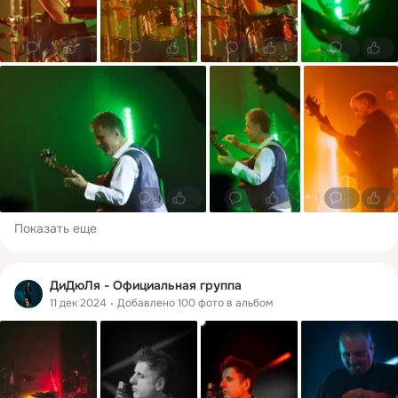
0
3
0
1
0
0
0
1
1
3
3
4
0
1
Показать еще
ДиДюЛя - Официальная группа
11 дек 2024
Добавлено 100 фото в альбом