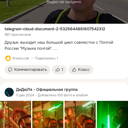
Видео не найдено
telegram-cloud-document-2-5325644861607542312
967 просмотров
Друзья, выходит наш большой цикл совместно с Почтой 
России "Музыка почтой".
 ...
9 классов
Поделились: 1
Комментировать
1
Класс
ДиДюЛя - Официальная группа
11 дек 2024
Добавлено 100 фото в альбом