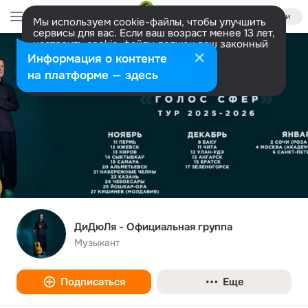
Войти
Мы используем cookie-файлы, чтобы улучшить
сервисы для вас. Если ваш возраст менее 13 лет,
настроить cookie-файлы должен ваш законный
представитель.
Больше информации
Информация о контенте
Разрешить все
Настроить
на платформе — здесь
ДиДюЛя - Официальная группа
Музыкант
Подписаться
Еще