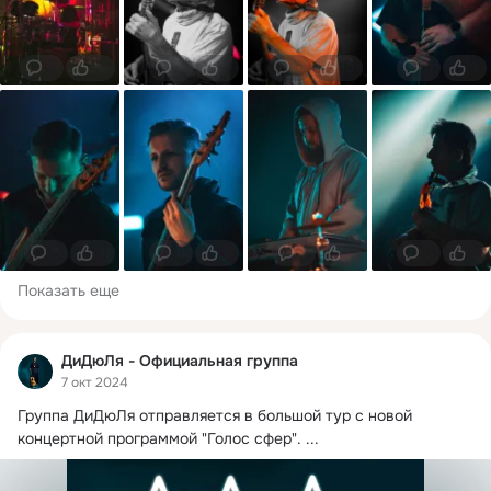
0
10
0
5
0
10
0
3
0
4
0
6
0
4
0
3
Показать еще
ДиДюЛя - Официальная группа
7 окт 2024
Группа ДиДюЛя отправляется в большой тур с новой 
концертной программой "Голос сфер".
 ...