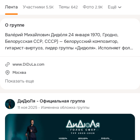
Лента
Участники
Темы
Фото
Ещё
5.5K
642
2.9K
Дополнительная
О группе
колонка
Вале́рий Миха́йлович Дидю́ля 24 января 1970, Гродно, 
Белорусская ССР, СССР) — белорусский композитор, 
гитарист-виртуоз, лидер группы «Дидюля». Исполняет фолк-
музыку и музыку в жанре фьюжн с влиянием стиля нью-
эйдж.
www.DiDuLa.com
Москва
Показать еще
ДиДюЛя - Официальная группа
11 ноя 2025
Изменена обложка группы