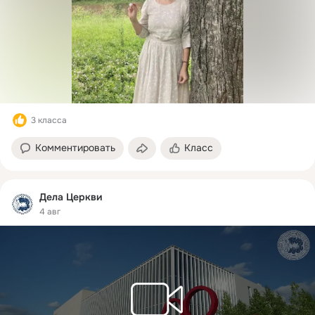
отправились в путь. В селе,
куда он направлялся, его
уже ждали. Кто-то у окна,
кто-то прямо у дороги. Он
раздал тёплые вещи и в тот
же вечер отслужил молебен,
в первый раз за долгое
время в этом селе.
3 класса
Комментировать
Класс
Дела Церкви
4 авг