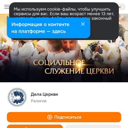
Войти
Мы используем cookie-файлы, чтобы улучшить
сервисы для вас. Если ваш возраст менее 13 лет,
настроить cookie-файлы должен ваш законный
представитель.
Больше информации
Информация о контенте
Разрешить все
Настроить
на платформе — здесь
Дела Церкви
Религия
Подписаться