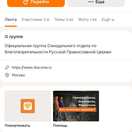
Перейти
Еще
Лента
Участники
Темы
Фото
Ещё
3.1K
3.4K
7.4K
Дополнительная
О группе
колонка
Официальная группа Синодального отдела по 
благотворительности Русской Православной Церкви
https://www.diaconia.ru
Москва
Пожертвовать
Помощь