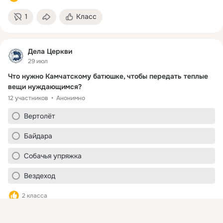
1
Класс
Дела Церкви
29 июл
Что нужно Камчатскому батюшке, чтобы передать теплые 
вещи нуждающимся?
12 участников
Анонимно
Вертолёт
Байдара
Собачья упряжка
Вездеход
2 класса
Присоединяйтесь к ОК, чтобы подписаться на группу и
Комментировать
Класс
комментировать публикации.