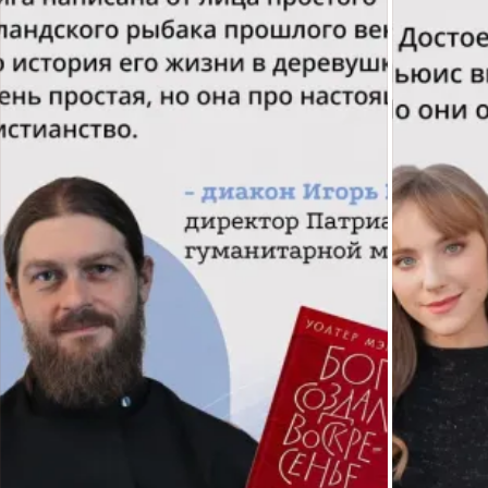
упряжки только на
2.0» при поддержке Фонда
картинках. Прошли годы,
президентских грантов.
мальчик вырос и стал
священником. Ему дали
приход в селе Эссо, а
вместе с приходом —
благословение окормлять
отдалённые сёла и
передавать им
гуманитарную помощь:
тёплые вещи, детские
игрушки. Но с транспортом
были проблемы. Добраться
туда можно было только на
вертолете или упряжке.
Тогда отец Владислав
вспомнил свою детскую
мечту. Начал учиться.
Расспрашивал бывалых
каюров, читал книги,
набирался опыта. У него
появилась собственная
упряжка. Среди всех собак
он особенно трепетно
относился к вожаку