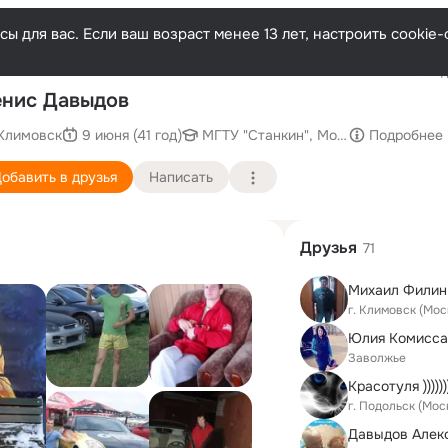
ы для вас. Если ваш возраст менее 13 лет, настроить cooki
Последн
нис Давыдов
Климовск
9 июня (41 год)
МГТУ "Станкин", Московский госуд
Подробнее
обавить в друзья
Написать
Друзья
71
Михаил Филин
г. Климовск (Мос
Заволжье
Красотуля ))))))
г. Подольск (Мос
Давыдов Алек