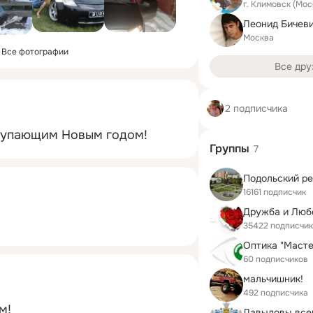
г. Климовск (Мос
Леонид Бичев
Москва
Все фотографии
Все дру
2 подписчика
ступающим Новым годом!
Группы
7
Подольский ре
16161 подписчик
Дружба и Люб
35422 подписчи
Оптика "Маст
60 подписчиков
мальчишник!
492 подписчика
м!
Давыдовы все