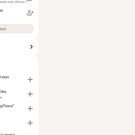
ковская область)
ин
зья
гион
овь
ка
ерЛинз"
го мира