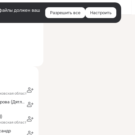
Войти
e-файлы должен ваш
Разрешить все
Настроить
Правая
ий визит: 29 окт 2016
колонка
арственный технологический университет "Станкин"
ковская область)
Юлия Комиссарова (Дятлова)
))
ковская область)
сандр