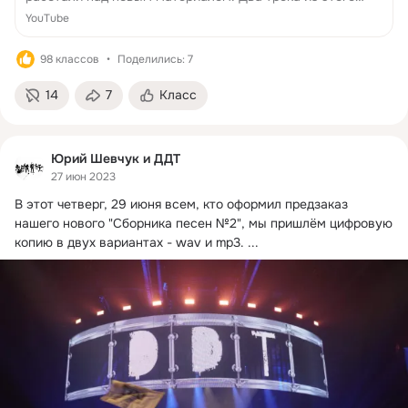
альбома – «Родина, вернись домой» и «Похороны войны»
YouTube
уже п...
98 классов
Поделились: 7
14
7
Класс
Юрий Шевчук и ДДТ
27 июн 2023
В этот четверг, 29 июня всем, кто оформил предзаказ 
нашего нового "Сборника песен №2", мы пришлём цифровую 
копию в двух вариантах - wav и mp3.
 ...