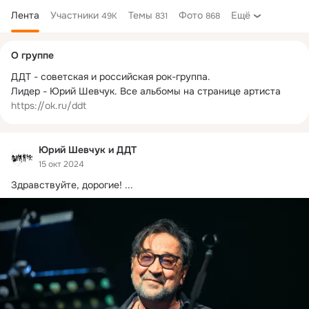
Лента
Участники
Темы
Фото
Ещё
49K
831
868
Дополнительная
О группе
колонка
ДДТ - советская и российская рок-группа.

Лидер - Юрий Шевчук. Все альбомы на странице артиста 
https://ok.ru/ddt
Юрий Шевчук и ДДТ
15 окт 2024
Здравствуйте, дорогие!
 ...