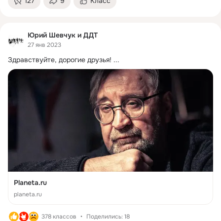
127
9
Класс
Юрий Шевчук и ДДТ
27 янв 2023
Здравствуйте, дорогие друзья!
 ...
Planeta.ru
planeta.ru
378 классов
Поделились: 18