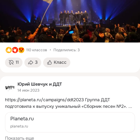
110 классов
Поделились: 3
11
3
Класс
Юрий Шевчук и ДДТ
14 июн 2023
https://planeta.ru/campaigns/ddt2023
Группа ДДТ 
подготовила к выпуску уникальный «Сборник песен №2».
 ...
Planeta.ru
planeta.ru
Показать еще