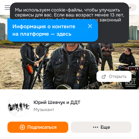
Войти
Мы используем cookie-файлы, чтобы улучшить
сервисы для вас. Если ваш возраст менее 13 лет,
настроить cookie-файлы должен ваш законный
представитель.
Больше информации
Информация о контенте
Разрешить все
Настроить
на платформе — здесь
Открыть
Юрий Шевчук и ДДТ
Музыкант
Подписаться
Еще