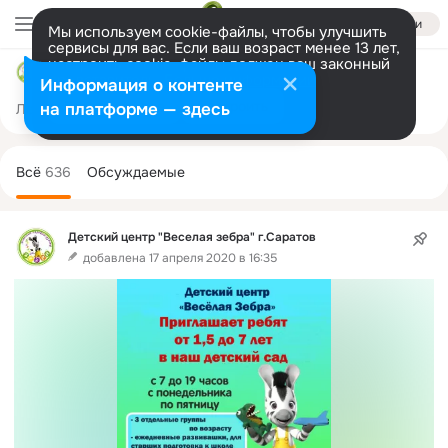
Войти
Мы используем cookie-файлы, чтобы улучшить
сервисы для вас. Если ваш возраст менее 13 лет,
настроить cookie-файлы должен ваш законный
Детский центр "Веселая зебра" г.Саратов
представитель.
Больше информации
Информация о контенте
Разрешить все
Настроить
на платформе — здесь
Лента
Участники
Товары
Темы
Ещё
1.1K
19
636
Дополнительная
колонка
Всё
636
Обсуждаемые
Детский центр "Веселая зебра" г.Саратов
добавлена 17 апреля 2020 в 16:35