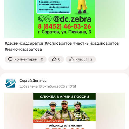
#дескийсадсаратов #яслисаратов #частныйсадиксаратов 
#мамочкисаратова
Комментарии
0
0
Класс!
2
Сергей Дягилев
добавлена 13 октября 2025 в 10:51