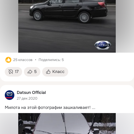
25 классов
Поделились: 5
17
5
Класс
Datsun Official
27 дек 2020
Милота на этой фотографии зашкаливает!
 ...