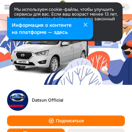
Войти
Мы используем cookie-файлы, чтобы улучшить
сервисы для вас. Если ваш возраст менее 13 лет,
настроить cookie-файлы должен ваш законный
представитель.
Больше информации
Информация о контенте
Разрешить все
Настроить
на платформе — здесь
Datsun Official
Подписаться